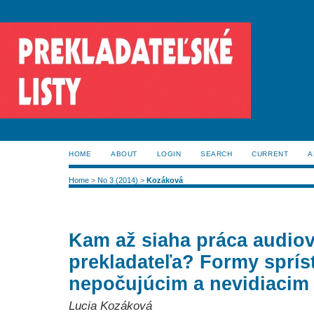
HOME
ABOUT
LOGIN
SEARCH
CURRENT
A
Home
>
No 3 (2014)
>
Kozáková
Kam až siaha práca audio
prekladateľa? Formy sprís
nepočujúcim a nevidiacim
Lucia Kozáková